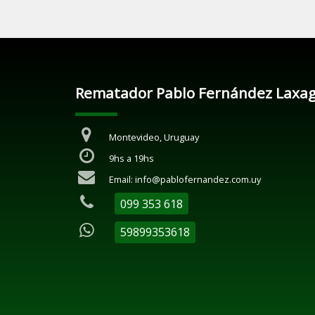
Rematador Pablo Fernández Laxa
Montevideo, Uruguay
9hs a 19hs
Email: info@pablofernandez.com.uy
099 353 618
59899353618