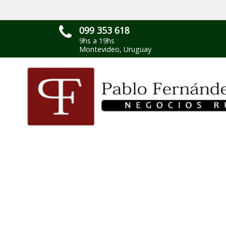
099 353 618
9hs a 19hs
Montevideo, Uruguay