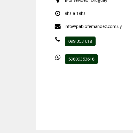
Montevideo, Uruguay
9hs a 19hs
info@pablofernandez.com.uy
099 353 618
59899353618