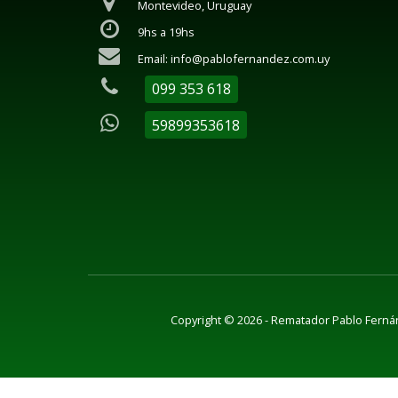
Montevideo, Uruguay
9hs a 19hs
Email: info@pablofernandez.com.uy
099 353 618
59899353618
Copyright © 2026 - Rematador Pablo Fern