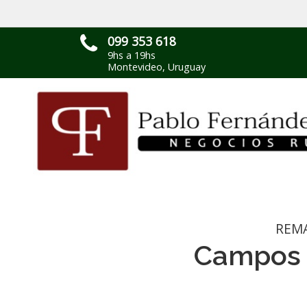
099 353 618
9hs a 19hs
Montevideo, Uruguay
REM
Campos 