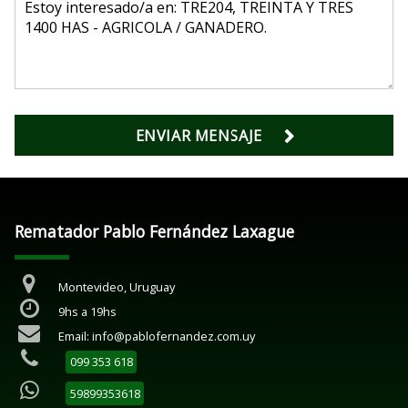
ENVIAR MENSAJE
Rematador Pablo Fernández Laxague
Montevideo, Uruguay
9hs a 19hs
Email: info@pablofernandez.com.uy
099 353 618
59899353618